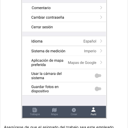
Asegúrese de que el asignado del trabajo sea este empleado...