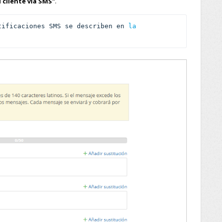
l cliente vía SMS"
.
tificaciones SMS se describen en 
la 