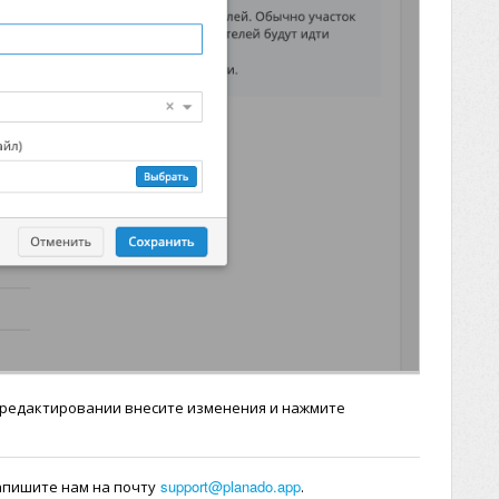
и редактировании внесите изменения и нажмите
support@planado.app
апишите нам на почту
.